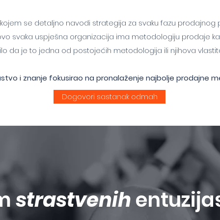
u kojem se detaljno navodi strategija za svaku fazu prodajnog
vo svaka uspješna organizacija ima metodologiju prodaje kako b
ilo da je to jedna od postojećih metodologija ili njihova vlastit
ustvo i znanje fokusirao na pronalaženje najbolje prodajne m
Dogovori sastanak odmah
im
strastvenih
entuzija