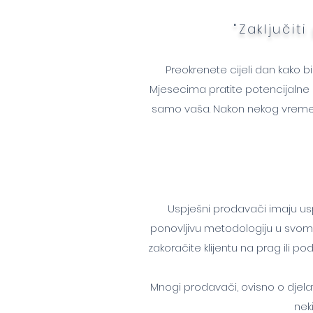
"Zaključit
Preokrenete cijeli dan kako bis
Mjesecima pratite potencijalne 
samo vaša. Nakon nekog vreme
Uspješni prodavači imaju uspj
ponovljivu metodologiju u svom a
zakoračite klijentu na prag ili p
Mnogi prodavači, ovisno o djelatn
nek