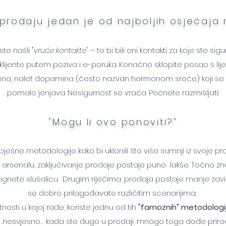
i prodaju jedan je od najboljih osjećaja 
te našli "
vruće kontakte"
– to
bi bili oni kontakti za koje ste si
klijente putem poziva i e-poruka. Konačn
o sklo
pite posao s li
na, nalet dopamina (često nazvan hormono
m sreće) koji s
pomalo jenjava. Nesigurnost se vraća. Počnete razmišljati:
"Mogu li ovo ponoviti?"
ešne metodologije kako bi uklonili što više sumnji iz svoje pr
rsenalu, zaključivanje prodaje postaje puno lakše. Točno znat
odignete slušalicu. Drugim riječima, prodaja postaje manje zavis
se dobro prilagođavate različitim scenarijima.
osti u kojoj rade, koriste jednu od tih
"famoznih" metodologi
i nesvjesno… kada ste dugo u prodaji, mnogo toga dođe priro