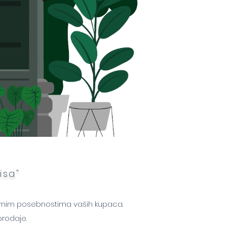
isa"
lturnim posebnostima vaših kupaca.
rodaje.