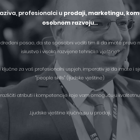
aziva, profesionalci u
prodaji,
marketingu,
komu
osobnom razvoju
...
 za određeni posao, da ste sposobni voditi tim ili da imate prav
iskustvo i visoko razvijene tehničke vještine?
i ključne za vaš profesionalni uspjeh, imperativ je da imate i sj
"people skills" (ljudske vještine).
o, različiti atributi i kompetencije koje vam omogućuju kvalitetn
...Ljudske vještine ključne su u prodaji...