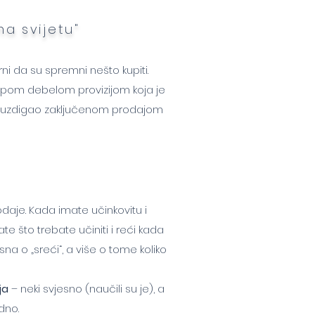
na svijetu"
gurni da su spremni nešto kupiti.
jepom debelom provizijom koja je
e uzdigao zaključenom prodajom
odaje. Kada imate učinkovitu i
e što trebate učiniti i reći kada
na o „sreći“, a više o tome koliko
ja
– neki svjesno (naučili su je), a
dno.