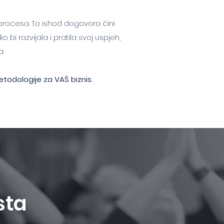
 procesa. To ishod dogovora čini
i razvijala i pratila svoj uspjeh,
a.
etodologije za VAŠ biznis.
sta