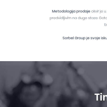
Metodologija prodaje
okvir je 
predvidljivim na duge staze. Goto
b
Sorbel Group je svoje isk
T