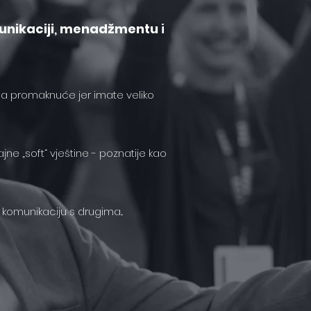
nikaciji
,
menadžmentu
i
o na promaknuće jer imate veliko
ajne „soft“ vještine - poznatije kao
u komunikaciju s drugima...