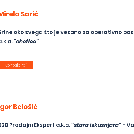
Mirela Sorić
Brine oko svega što je vezano za operativno pos
a.k.a.
"shefica"
Kontaktiraj
Igor Belošić
B2B Prodajni Ekspert a.k.a.
"stara iskusnjara" -
Va