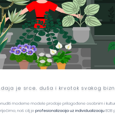
odaja je srce, duša i krvotok svakog bizn
ilj ponuditi moderne modele prodaje prilagođene osobnim i ku
iječima, naš cilj je
profesionalizacija uz individualizaciju
B2B p