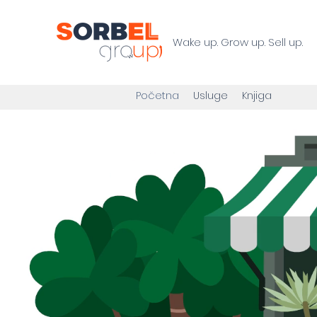
Wake up. Grow up. Sell up.
Početna
Usluge
Knjiga