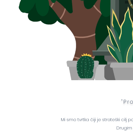
"Pr
Mi smo tvrtka čiji je strateški c
Drugim r