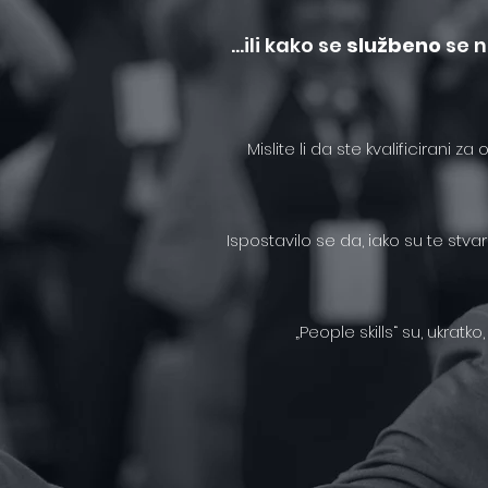
...ili kako se
službeno
se n
Mislite li da ste kvalificirani
Ispostavilo se da, iako su te stvar
„People skills“ su, ukratk